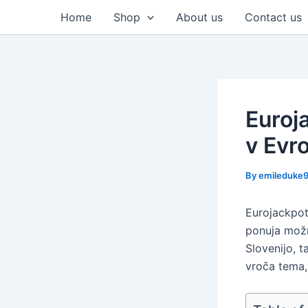
Skip
Home
Shop
About us
Contact us
to
content
Euroja
v Evr
By
emileduke
Eurojackpot 
ponuja možn
Slovenijo, t
vroča tema,