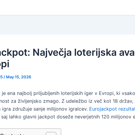
ckpot: Največja loterijska av
opi
95
/
May 15, 2026
je ena najbolj priljubljenih loterijskih iger v Evropi, ki vsak
ost za življenjsko zmago. Z udeležbo iz več kot 18 držav, 
a igra združuje sanje milijonov igralcev.
Eurojackpot rezultat
 saj lahko glavni jackpot doseže neverjetnih 120 milijonov 