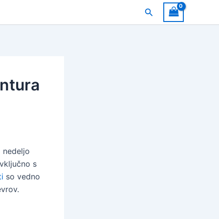
Search
antura
o nedeljo
vključno s
i
so vedno
evrov.