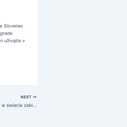
je Slovenec
agrade
n uživajte v
i
NEXT
Forbet: Rewolucja w świecie zakładów bukmacherskich online